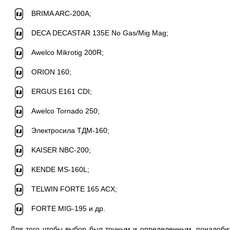
BRIMA ARC-200А;
DECA DECASTAR 135E No Gas/Mig Mag;
Awelco Mikrotig 200R;
ORION 160;
ERGUS E161 CDI;
Awelco Tornado 250;
Электросила ТДМ-160;
KAISER NBC-200;
KENDE MS-160L;
TELWIN FORTE 165 ACX;
FORTE MIG-195 и др.
Для того чтобы выбор был точным и определенным, понадоби