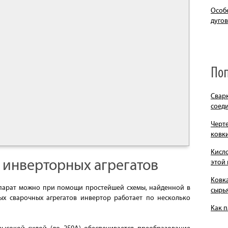
Особ
дугов
По
Свар
соед
Черт
ковки
Кисло
 инверторных агрегатов
этой
Ковка
парат можно при помощи простейшей схемы, найденной в
сырь
ых сварочных агрегатов инвертор работает по несколько
Как п