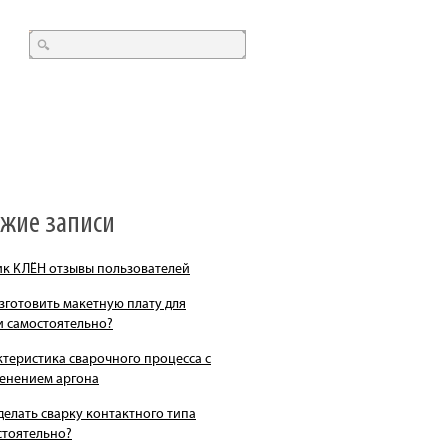
ежие записи
ик КЛЁН отзывы пользователей
зготовить макетную плату для
и самостоятельно?
ктеристика сварочного процесса с
енением аргона
делать сварку контактного типа
стоятельно?