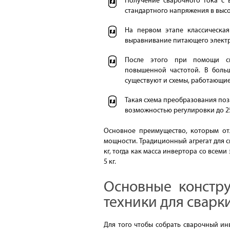
Получение сварочного тока с 
стандартного напряжения в выс
На первом этапе классическа
выравнивание питающего электр
После этого при помощи си
повышенной частотой. В больши
существуют и схемы, работающие
Такая схема преобразования поз
возможностью регулировки до 2
Основное преимущество, которым отл
мощности. Традиционный агрегат для с
кг, тогда как масса инвертора со всем
5 кг.
Основные констр
техники для сварк
Для того чтобы собрать сварочный и