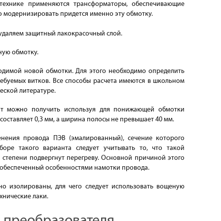
 технике применяются трансформаторы, обеспечивающие
 модернизировать придется именно эту обмотку.
удаляем защитный лакокрасочный слой.
ную обмотку.
одимой новой обмотки. Для этого необходимо определить
ребуемых витков. Все способы расчета имеются в школьном
еской литературе.
ат можно получить используя для понижающей обмотки
составляет 0,3 мм, а ширина полосы не превышает 40 мм.
енения провода ПЭВ (эмалированный), сечение которого
ыборе такого варианта следует учитывать то, что такой
 степени подвергнут перегреву. Основной причиной этого
 обеспеченный особенностями намотки провода.
но изолированы, для чего следует использовать вощеную
хнические лаки.