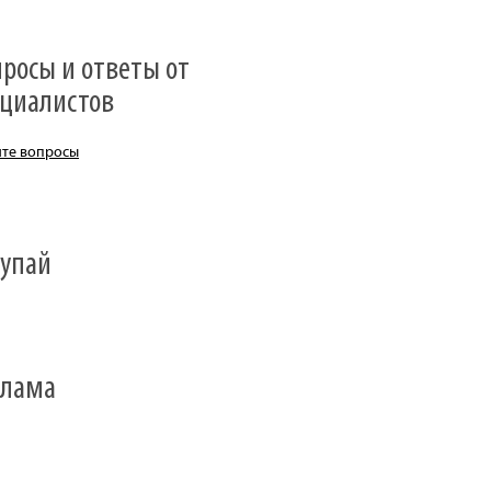
росы и ответы от
ециалистов
йте вопросы
тупай
клама