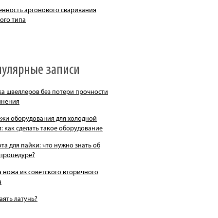
енность аргонового сваривания
ого типа
пулярные записи
ка швеллеров без потери прочности
инения
ежи оборудования для холодной
: как сделать такое оборудование
та для пайки: что нужно знать об
 процедуре?
 ножа из советского вторичного
я
аять латунь?