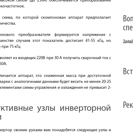
высокой силой (до 250А) обеспечивается преобразование
окочастотное.
Воп
я схема, по которой скомпонован аппарат предполагает
ичества.
сп
лового преобразователя формируется напряжение с
нстве случаев этот показатель достигает 41-55 кГц, но
Зада
 при 75 кГц
воляет из входящих 220В при 30 А получить сварочный ток с
50А.
Вс
ичается аппарат, это сниженная масса при достаточной
варки с аналогичными данными будет весить не менее 20-25
и элементами схемы управления и охлаждения не превысит 2-
Ре
уктивные узлы инверторной
и
нвертор своими руками вам понадобятся следующие узлы и