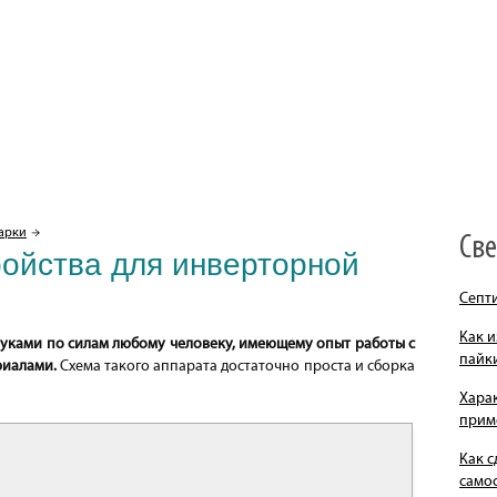
арки
Св
ойства для инверторной
Септ
Как и
уками по силам любому человеку, имеющему опыт работы с
пайк
риалами.
Схема такого аппарата достаточно проста и сборка
Хара
прим
Как с
само