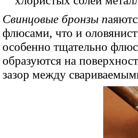
хлористых солей метал
Свинцовые бронзы п
аяютс
флюсами, что и оловянист
особенно тщательно флюсо
образуются на поверхност
зазор между свариваемым