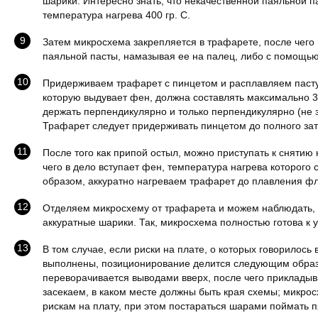
шарики. Интересно знать, что некачественной паяльной п
температура нагрева 400 гр. С.
Затем микросхема закрепляется в трафарете, после чего
паяльной пасты, намазывая ее на палец, либо с помощь
Придерживаем трафарет с пинцетом и расплавляем пасту
которую выдувает фен, должна составлять максимально 3
держать перпендикулярно и только перпендикулярно (не за
Трафарет следует придерживать пинцетом до полного за
После того как припой остыл, можно приступать к снятию
чего в дело вступает фен, температура нагрева которого с
образом, аккуратно нагреваем трафарет до плавления ф
Отделяем микросхему от трафарета и можем наблюдать, 
аккуратные шарики. Так, микросхема полностью готова к у
В том случае, если риски на плате, о которых говорилось 
выполнены, позиционирование делится следующим обра
переворачивается выводами вверх, после чего прикладыв
засекаем, в каком месте должны быть края схемы; микро
рискам на плату, при этом постараться шарами поймать 