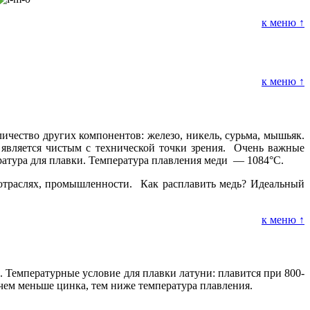
к меню ↑
к меню ↑
ичество других компонентов: железо, никель, сурьма, мышьяк.
 является чистым с технической точки зрения. Очень важные
ратура для плавки. Температура плавления меди — 1084°С.
 отраслях, промышленности. Как расплавить медь? Идеальный
к меню ↑
. Температурные условие для плавки латуни: плавится при 800-
 чем меньше цинка, тем ниже температура плавления.
.