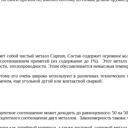
ет собой чистый металл Cuprum. Состав содержит огромное кол
м соотношением примесей (их содержание до 1%). Этот металл
ости, теплопроводности. Этим обуславливается невысокая темпе
оэтому его очень широко используют в различных технических
енем, еще угольной дугой или контактной сваркой.
оцентное соотношение может доходить до равноценного: 50 на 50
роцентного соотношения двух металлов. Закономерность такова:
зуют как литейный материал, а также листовой, сортовой металл