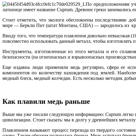
По предположениям уч
латинице имеет название Cuprum. Древние греки занимались ее
Стоит отметить, что экологи обеспокоены последствиями до
мире — Беркли Пит (штат Монтана, США) — зародилось из кра
Ввиду того, что температура плавления довольно невысокая (1
повсеместно использовать данный металл, чтобы изготовлять п
Инструменты, изготовленные из этого металла и его сплаво
безопасности (на огнеопасных и взрывоопасных производствах
Еще издавна люди применяли медь регулярно, сфера ее исп
компонентов по количеству нахождения под землей. Наиболе
медный блеск, медный колчедан. Есть несколько методик добыв
Как плавили медь раньше
Выше мы уже писали следующую информацию: Cuprum легко пла
цивилизации. Стоит сказать: мы в долгу у древнейших металлу
Плавлением называют процесс перехода из твердого состояния
олово. Таким образом получалась бронза. Медь уступала бронз