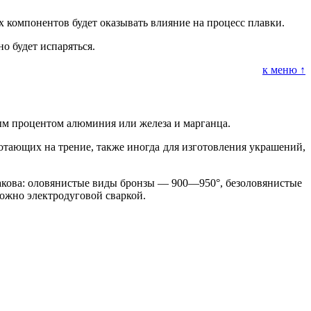
 компонентов будет оказывать влияние на процесс плавки.
о будет испаряться.
к меню ↑
рым процентом алюминия или железа и марганца.
отающих на трение, также иногда для изготовления украшений,
а такова: оловянистые виды бронзы — 900—950°, безоловянистые
ожно электродуговой сваркой.