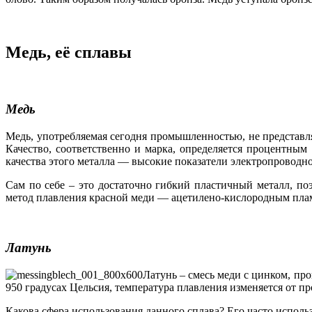
Медь, её сплавы
Медь
Медь, употребляемая сегодня промышленностью, не представля
Качество, соответственно и марка, определяется процентны
качества этого металла — высокие показатели электропроводн
Сам по себе – это достаточно гибкий пластичный металл, п
метод плавления красной меди — ацетилено-кислородным плам
Латунь
Латунь – смесь меди с цинком, пр
950 градусах Цельсия, температура плавления изменяется от п
Какова сфера использования данного сплава? Его часто исполь