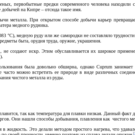
еных, первобытные предки современного человека находили с
 добычей на Кипре – отсюда такое имя.
бычи металла. При открытом способе добычи карьер превращае
тера медного рудника.
083 °С), медную руду или же самородки не составляло трудности 
редметы быта, орудия труда, оружие, украшения.
в, не создают искр. Этим обуславливается их широкое примен
).
ользования была довольно обширна, однако Cuprum занимает 
е часто можно встретить ее природе в виде различных соеди
ания чистого металла из руды.
вится, так как температура для плавки низкая. Данный факт да
ргов. Они нашли способы добывания, плавления как чистого мет
 в жидкость. Это делали методом простого нагрева, что удавал
е по своей прочности, именно поэтому из сплава делали оружие.