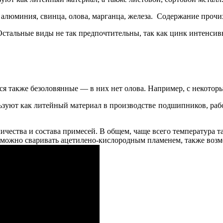
люминия, свинца, олова, марганца, железа. Содержание прочих
тальные виды не так предпочтительны, так как цинк интенсивн
ся также безоловянные — в них нет олова. Например, с некото
ьзуют как литейный материал в производстве подшипников, раб
количества и состава примесей. В общем, чаще всего температур
можно сваривать ацетилено-кислородным пламенем, также возм