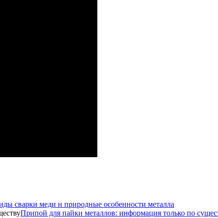
иды сварки меди и природные особенности металла
Припой для пайки металлов: информация только по сущес