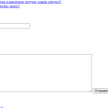
ура плавления латуни: каков предел?
лезно знать?
о?