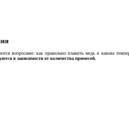
ния
тся вопросами: как правильно плавить медь и какова темпер
руются в зависимости от количества примесей.