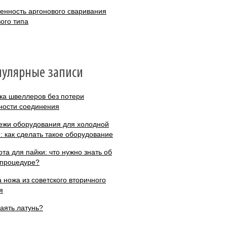
енность аргонового сваривания
вого типа
пулярные записи
ка швеллеров без потери
ности соединения
ежи оборудования для холодной
и: как сделать такое оборудование
ота для пайки: что нужно знать об
 процедуре?
а ножа из советского вторичного
я
паять латунь?