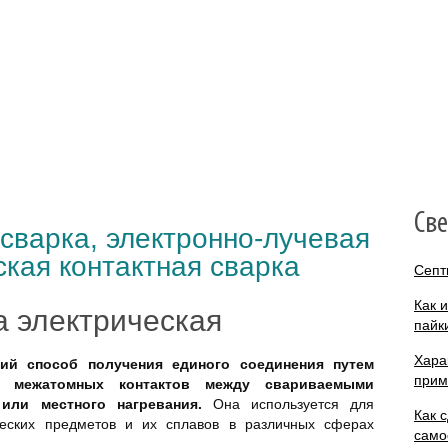
Св
 сварка, электронно-лучевая
ская контактная сварка
Септ
Как 
а электрическая
пайк
Хара
кий способ получения единого соединения путем
прим
и межатомных контактов между свариваемыми
или местного нагревания.
Она используется для
Как 
ческих предметов и их сплавов в различных сферах
само