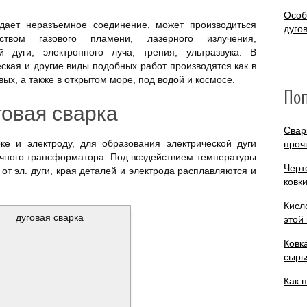
Особ
 дает неразъемное соединение, может производиться
дуго
ством газового пламени, лазерного излучения,
ой дуги, электронного луча, трения, ультразвука. В
ская и другие виды подобных работ производятся как в
ых, а также в открытом море, под водой и космосе.
По
говая сварка
Свар
е и электроду, для образования электрической дуги
проч
очного трансформатора. Под воздействием температуры
Черт
 от эл. дуги, края деталей и электрода расплавляются и
ковк
Кисл
этой
Ковк
сырь
Как 