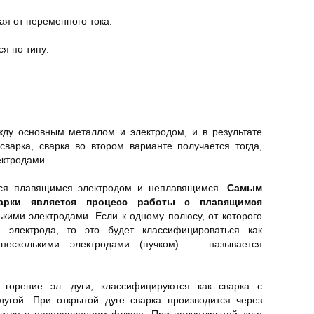
ая от переменного тока.
я по типу:
ду основным металлом и электродом, и в результате
сварка, сварка во втором варианте получается тогда,
ектродами.
ься плавящимся электродом и неплавящимся.
Самым
варки является процесс работы с плавящимся
кими электродами. Если к одному полюсу, от которого
а электрода, то это будет классифицироваться как
 несколькими электродами (пучком) — называется
 горение эл. дуги, классифицируются как сварка с
 дугой. При открытой дуге сварка производится через