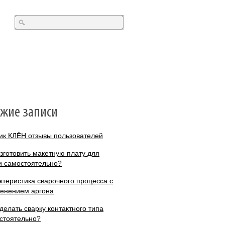
ежие записи
ик КЛЁН отзывы пользователей
изготовить макетную плату для
и самостоятельно?
ктеристика сварочного процесса с
енением аргона
сделать сварку контактного типа
стоятельно?