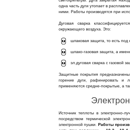
светофильтры. Дуга закрытая нахо
одна часть дуги утопает в расплавл
ними. Работы производятся при исп
Дуговая сварка классифицирует
окружающего воздуха. Это:
шлаковая защита, то есть под
шлако-газовая защита, а имен
эл.дуговая сварка с газовой 
Защитные покрытия предназначены 
горение дуги, рафинировать и л
применяются средне-покрытые, а та
Электрон
Источник теплоты в электронно-лу
посредством термической электро
электронной пушки.
Работы произв