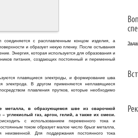
Воп
сп
л соединяется с расплавленным концом изделия, а
Зада
оверхности и образует некую пленку. После остывания
ние. Энергия, которая используется для образования и
очников питания, создающих постоянный и переменный
Вс
льзуются плавящиеся электроды, и формирование шва
ния электрода. В другом применяются неплавящиеся
посредством плавления прутков, которые необходимо
Ре
ие металла, в образующемся шве из сварочной
– углекислый газ, аргон, гелий, а также их смеси.
оисходить с использованием переменного тока и
 постоянным током образует малое число брызг металла,
ся неизменной. Для поддержания постоянного тока