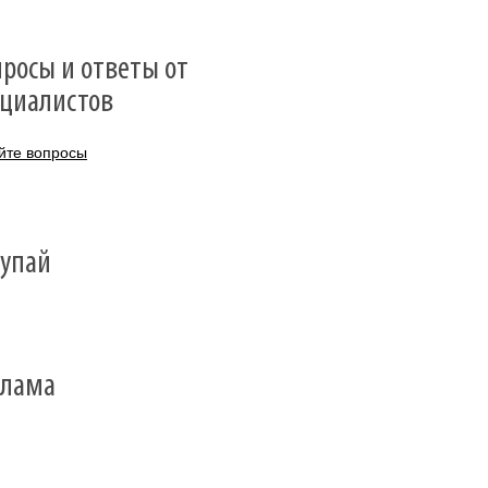
росы и ответы от
ециалистов
йте вопросы
тупай
клама