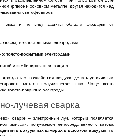
дится в расплавленном флюсе. При полуоткрытой дуге
енном флюсе и основном металле, другая находится над
ользовании светофильтров.
ся также и по виду защиты области эл.сварки от
 флюсом, толстостенными электродами;
но: толсто-покрытыми электродами;
защитой и комбинированная защита.
ограждать от воздействия воздуха, делать устойчивым
егировать металл получившегося шва. Чаще всего
кже толсто-покрытые электроды.
но-лучевая сварка
чевой сварке – электронный луч, который появляется
нной эмиссии, получаемой непосредственно с катода
одятся в вакуумных камерах в высоком вакууме, то